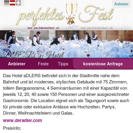
Anbieter
aDLERS Hotel
Anbieter
Feste
Tipps
kostenlose Anfrage
Ablauf
Das Hotel aDLERS befindet sich in der Stadtmitte nahe dem
Bahnhof und ist modernes, stylisches Gebäude mit 75 Zimmern,
Geburtstagsfeier
tollem Bergpanorama, 4 Seminarräumen mit einer Kapazität von
jeweils 12, 20, 40 sowie 150 Personen und einer ausgezeichneter
Hochzeit
Gastronomie. Die Location eignet sich als Tagungsort sowie auch
Weihnachtsfeier
für private oder exklusive Anlässe wie Hochzeiten, Partys,
Dinner, Weihnachtsfeiern und Galas.
www.deradler.com
Preisinfo: