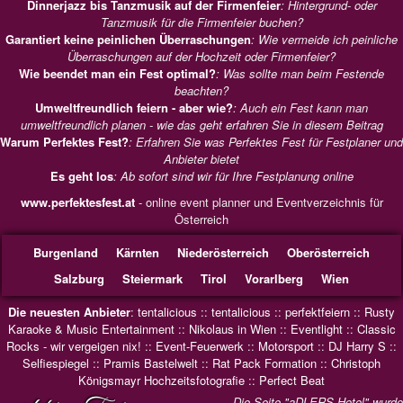
Dinnerjazz bis Tanzmusik auf der Firmenfeier
: Hintergrund- oder
Tanzmusik für die Firmenfeier buchen?
Garantiert keine peinlichen Überraschungen
: Wie vermeide ich peinliche
Überraschungen auf der Hochzeit oder Firmenfeier?
Wie beendet man ein Fest optimal?
: Was sollte man beim Festende
beachten?
Umweltfreundlich feiern - aber wie?
: Auch ein Fest kann man
umweltfreundlich planen - wie das geht erfahren Sie in diesem Beitrag
Warum Perfektes Fest?
: Erfahren Sie was Perfektes Fest für Festplaner und
Anbieter bietet
Es geht los
: Ab sofort sind wir für Ihre Festplanung online
www.perfektesfest.at
- online event planner und Eventverzeichnis für
Österreich
Burgenland
Kärnten
Niederösterreich
Oberösterreich
Salzburg
Steiermark
Tirol
Vorarlberg
Wien
Die neuesten Anbieter
:
tentalicious
::
tentalicious
::
perfektfeiern
::
Rusty
Karaoke & Music Entertainment
::
Nikolaus in Wien
::
Eventlight
::
Classic
Rocks - wir vergeigen nix!
::
Event-Feuerwerk
::
Motorsport
::
DJ Harry S
::
Selfiespiegel
::
Pramis Bastelwelt
::
Rat Pack Formation
::
Christoph
Königsmayr Hochzeitsfotografie
::
Perfect Beat
Die Seite "aDLERS Hotel" wurde