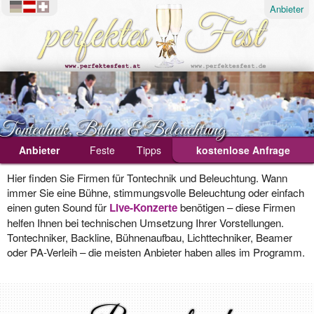
Anbieter
Tontechnik, Bühne & Beleuchtung
Anbieter
Technik
Feste
Tipps
kostenlose Anfrage
Ablauf
Hier finden Sie Firmen für Tontechnik und Beleuchtung. Wann
immer Sie eine Bühne, stimmungsvolle Beleuchtung oder einfach
Geburtstagsfeier
einen guten Sound für
Live-Konzerte
benötigen – diese Firmen
helfen Ihnen bei technischen Umsetzung Ihrer Vorstellungen.
Hochzeit
Tontechniker, Backline, Bühnenaufbau, Lichttechniker, Beamer
Weihnachtsfeier
oder PA-Verleih – die meisten Anbieter haben alles im Programm.