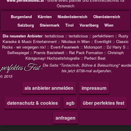
www.perfektesfest.at
- online event planner und Eventverzeichnis für
Österreich
Burgenland
Kärnten
Niederösterreich
Oberösterreich
Salzburg
Steiermark
Tirol
Vorarlberg
Wien
Die neuesten Anbieter
:
tentalicious
::
tentalicious
::
perfektfeiern
::
Rusty
Karaoke & Music Entertainment
::
Nikolaus in Wien
::
Eventlight
::
Classic
Rocks - wir vergeigen nix!
::
Event-Feuerwerk
::
Motorsport
::
DJ Harry S
::
Selfiespiegel
::
Pramis Bastelwelt
::
Rat Pack Formation
::
Christoph
Königsmayr Hochzeitsfotografie
::
Perfect Beat
perfektes Fest
Die Seite "Tontechnik, Bühne & Beleuchtung" wurde
-
bis jetzt 8738-mal aufgerufen.
© 2015
als anbieter anmelden
impressum
datenschutz & cookies
agb
über perfektes fest
anfragen