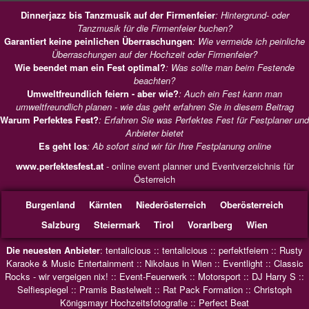
Dinnerjazz bis Tanzmusik auf der Firmenfeier
: Hintergrund- oder
Tanzmusik für die Firmenfeier buchen?
Garantiert keine peinlichen Überraschungen
: Wie vermeide ich peinliche
Überraschungen auf der Hochzeit oder Firmenfeier?
Wie beendet man ein Fest optimal?
: Was sollte man beim Festende
beachten?
Umweltfreundlich feiern - aber wie?
: Auch ein Fest kann man
umweltfreundlich planen - wie das geht erfahren Sie in diesem Beitrag
Warum Perfektes Fest?
: Erfahren Sie was Perfektes Fest für Festplaner und
Anbieter bietet
Es geht los
: Ab sofort sind wir für Ihre Festplanung online
www.perfektesfest.at
- online event planner und Eventverzeichnis für
Österreich
Burgenland
Kärnten
Niederösterreich
Oberösterreich
Salzburg
Steiermark
Tirol
Vorarlberg
Wien
Die neuesten Anbieter
:
tentalicious
::
tentalicious
::
perfektfeiern
::
Rusty
Karaoke & Music Entertainment
::
Nikolaus in Wien
::
Eventlight
::
Classic
Rocks - wir vergeigen nix!
::
Event-Feuerwerk
::
Motorsport
::
DJ Harry S
::
Selfiespiegel
::
Pramis Bastelwelt
::
Rat Pack Formation
::
Christoph
Königsmayr Hochzeitsfotografie
::
Perfect Beat