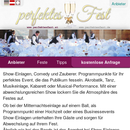
Anbieter
Shows
Akrobatik, Musik-Einlagen, Musical, Kabarett, ...
Anbieter
Show
Feste
Tipps
kostenlose Anfrage
Ablauf
Show-Einlagen, Comedy und Zauberer. Programmpunkte für Ihr
perfektes Event, die das Publikum fesseln. Akrobatik, Tanz,
Geburtstagsfeier
Musikeinlage, Kabarett oder Musical-Performance. Mit einer
abwechslungsreichen Show lockern Sie die Atmosphäre des
Hochzeit
Festes auf.
Weihnachtsfeier
Ob bei der Mitternachtseinlage auf einem Ball, als
Programmpunkt einer Hochzeit oder eines Businessevents
Show-Einlagen unterhalten Ihre Gäste und sorgen für
Abwechslung auf Ihrem Fest.
Ähnlich wie bei den Bands ist das Angebot bei Show-Einlagen