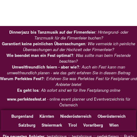
Dinnerjazz bis Tanzmusik auf der Firmenfeier
: Hintergrund- oder
Tanzmusik für die Firmenfeier buchen?
Garantiert keine peinlichen Überraschungen
: Wie vermeide ich peinliche
Überraschungen auf der Hochzeit oder Firmenfeier?
Wie beendet man ein Fest optimal?
: Was sollte man beim Festende
beachten?
Umweltfreundlich feiern - aber wie?
: Auch ein Fest kann man
umweltfreundlich planen - wie das geht erfahren Sie in diesem Beitrag
Warum Perfektes Fest?
: Erfahren Sie was Perfektes Fest für Festplaner und
Anbieter bietet
Es geht los
: Ab sofort sind wir für Ihre Festplanung online
www.perfektesfest.at
- online event planner und Eventverzeichnis für
Österreich
Burgenland
Kärnten
Niederösterreich
Oberösterreich
Salzburg
Steiermark
Tirol
Vorarlberg
Wien
Die neuesten Anbieter
:
tentalicious
::
tentalicious
::
perfektfeiern
::
Rusty