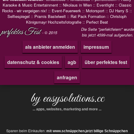
Karaoke & Music Entertainment
::
Nikolaus in Wien
::
Eventlight
::
Classic
Rocks - wir vergeigen nix!
::
Event-Feuerwerk
::
Motorsport
::
DJ Harry S
::
Selfiespiegel
::
Pramis Bastelwelt
::
Rat Pack Formation
::
Christoph
Königsmayr Hochzeitsfotografie
::
Perfect Beat
perfektes Fest
Die Seite "perfektfeiern" wurde
- © 2015
bis jetzt 4599-mal aufgerufen.
als anbieter anmelden
impressum
datenschutz & cookies
agb
über perfektes fest
anfragen
by easysolutions.cc
... apps, websites, marketing and more ...
Sparen beim Einkaufen:
mit www.schnäppchen.jetzt billige Schnäppchen