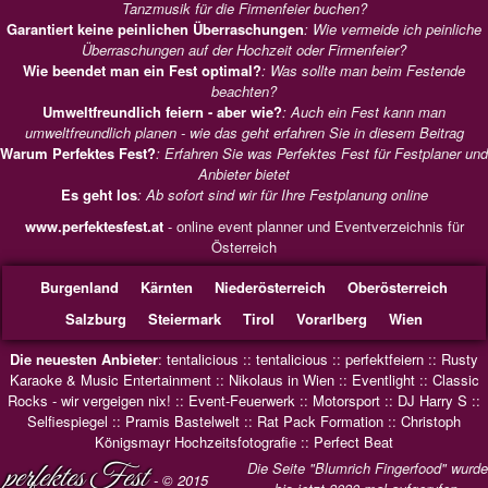
Tanzmusik für die Firmenfeier buchen?
Garantiert keine peinlichen Überraschungen
: Wie vermeide ich peinliche
Überraschungen auf der Hochzeit oder Firmenfeier?
Wie beendet man ein Fest optimal?
: Was sollte man beim Festende
beachten?
Umweltfreundlich feiern - aber wie?
: Auch ein Fest kann man
umweltfreundlich planen - wie das geht erfahren Sie in diesem Beitrag
Warum Perfektes Fest?
: Erfahren Sie was Perfektes Fest für Festplaner und
Anbieter bietet
Es geht los
: Ab sofort sind wir für Ihre Festplanung online
www.perfektesfest.at
- online event planner und Eventverzeichnis für
Österreich
Burgenland
Kärnten
Niederösterreich
Oberösterreich
Salzburg
Steiermark
Tirol
Vorarlberg
Wien
Die neuesten Anbieter
:
tentalicious
::
tentalicious
::
perfektfeiern
::
Rusty
Karaoke & Music Entertainment
::
Nikolaus in Wien
::
Eventlight
::
Classic
Rocks - wir vergeigen nix!
::
Event-Feuerwerk
::
Motorsport
::
DJ Harry S
::
Selfiespiegel
::
Pramis Bastelwelt
::
Rat Pack Formation
::
Christoph
Königsmayr Hochzeitsfotografie
::
Perfect Beat
perfektes Fest
Die Seite "Blumrich Fingerfood" wurde
- © 2015