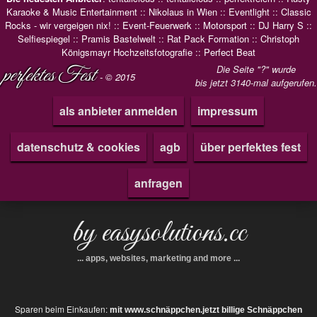
Karaoke & Music Entertainment
::
Nikolaus in Wien
::
Eventlight
::
Classic
Rocks - wir vergeigen nix!
::
Event-Feuerwerk
::
Motorsport
::
DJ Harry S
::
Selfiespiegel
::
Pramis Bastelwelt
::
Rat Pack Formation
::
Christoph
Königsmayr Hochzeitsfotografie
::
Perfect Beat
perfektes Fest
Die Seite "?" wurde
- © 2015
bis jetzt 3140-mal aufgerufen.
als anbieter anmelden
impressum
datenschutz & cookies
agb
über perfektes fest
anfragen
by easysolutions.cc
... apps, websites, marketing and more ...
Sparen beim Einkaufen:
mit www.schnäppchen.jetzt billige Schnäppchen