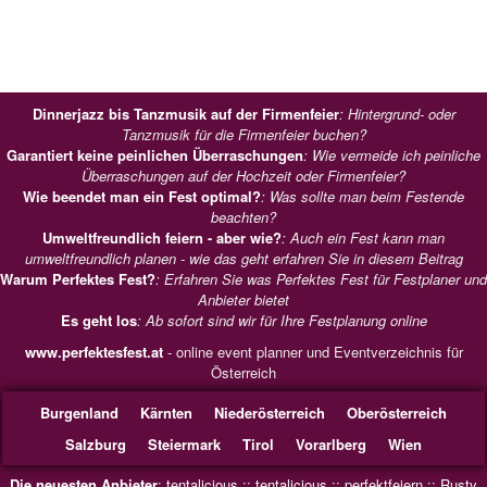
Dinnerjazz bis Tanzmusik auf der Firmenfeier
: Hintergrund- oder
Tanzmusik für die Firmenfeier buchen?
Garantiert keine peinlichen Überraschungen
: Wie vermeide ich peinliche
Überraschungen auf der Hochzeit oder Firmenfeier?
Wie beendet man ein Fest optimal?
: Was sollte man beim Festende
beachten?
Umweltfreundlich feiern - aber wie?
: Auch ein Fest kann man
umweltfreundlich planen - wie das geht erfahren Sie in diesem Beitrag
Warum Perfektes Fest?
: Erfahren Sie was Perfektes Fest für Festplaner und
Anbieter bietet
Es geht los
: Ab sofort sind wir für Ihre Festplanung online
www.perfektesfest.at
- online event planner und Eventverzeichnis für
Österreich
Burgenland
Kärnten
Niederösterreich
Oberösterreich
Salzburg
Steiermark
Tirol
Vorarlberg
Wien
Die neuesten Anbieter
:
tentalicious
::
tentalicious
::
perfektfeiern
::
Rusty