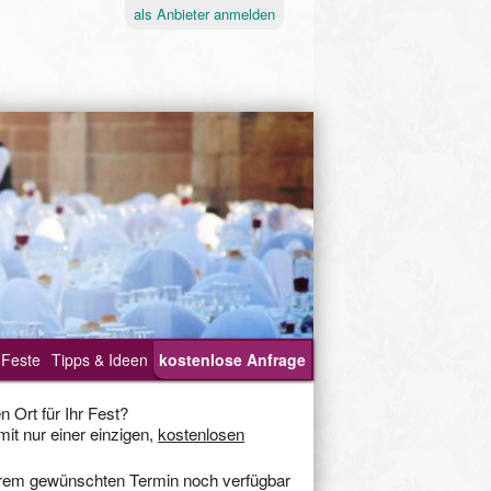
als
Anbieter
anmelden
tung
Feste
Workshops & Aktivitäten
Tipps
& Ideen
kostenlose Anfrage
Feuerwerk
Karikaturen
Moderation
P
 Ort für Ihr Fest?
it nur einer einzigen,
kostenlosen
stagsfeier
it
 Ihrem gewünschten Termin noch verfügbar