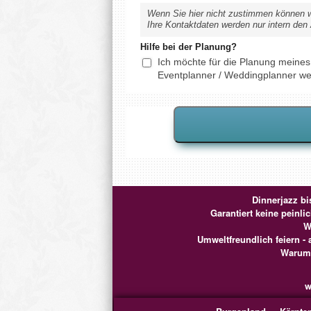
Wenn Sie hier nicht zustimmen können wir
Ihre Kontaktdaten werden nur intern den 
Hilfe bei der Planung?
Ich möchte für die Planung meines 
Eventplanner / Weddingplanner wei
Dinnerjazz bi
Garantiert keine peinl
W
Umweltfreundlich feiern - 
Warum 
w