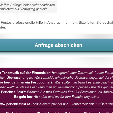
 Ihre Anfrage leider nicht bearbeiten
Anbietern zur Verfügung gestellt
Festes professionelle Hilfe in Anspruch nehmen. Bitte leiten Sie desh
ter.
s Tanzmusik auf der Firmenfeier
: Hintergrund- oder Tanzmusik für die Firm
ichen Überraschungen
: Wie vermeide ich peinliche Überraschungen auf der H
ie beendet man ein Fest optimal?
: Was sollte man beim Festende beachte
aber wie?
: Auch ein Fest kann man umweltfreundlich planen - wie das geht er
Perfektes Fest?
: Erfahren Sie was Perfektes Fest für Festplaner und Anbiete
Es geht los
: Ab sofort sind wir für Ihre Festplanung online
ww.perfektesfest.at
- online event planner und Eventverzeichnis für Österrei