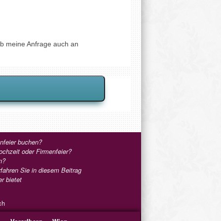
alb meine Anfrage auch an
enfeier buchen?
ochzeit oder Firmenfeier?
n?
fahren Sie in diesem Beitrag
r bietet
ch