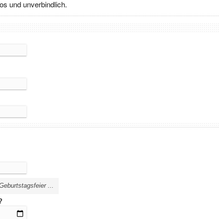
nlos und unverbindlich.
Weihna
Geburtstagsfeier ...
?