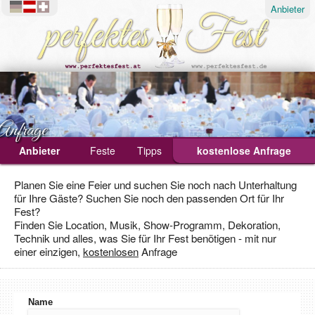
Anbieter
Anfrage
Anbieter
Feste
Tipps
kostenlose Anfrage
Ablauf
Planen Sie eine Feier und suchen Sie noch nach Unterhaltung
für Ihre Gäste? Suchen Sie noch den passenden Ort für Ihr
Geburtstagsfeier
Fest?
Hochzeit
Finden Sie Location, Musik, Show-Programm, Dekoration,
Technik und alles, was Sie für Ihr Fest benötigen - mit nur
Weihnachtsfeier
einer einzigen,
kostenlosen
Anfrage
Name