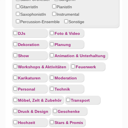
GitarristIn
PianistIn
SaxophonistIn
Instrumental
Percussion-Ensemble
Sonstige
DJs
Foto & Video
Dekoration
Planung
Show
Animation & Unterhaltung
Workshops & Aktivitäten
Feuerwerk
Karikaturen
Moderation
Personal
Technik
Möbel, Zelt & Zubehör
Transport
Druck & Design
Geschenke
Hochzeit
Stars & Promis