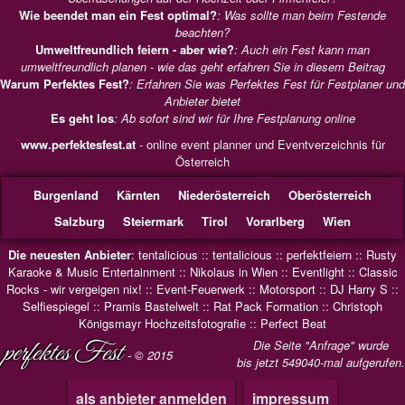
Wie beendet man ein Fest optimal?
: Was sollte man beim Festende
beachten?
Umweltfreundlich feiern - aber wie?
: Auch ein Fest kann man
umweltfreundlich planen - wie das geht erfahren Sie in diesem Beitrag
Warum Perfektes Fest?
: Erfahren Sie was Perfektes Fest für Festplaner und
Anbieter bietet
Es geht los
: Ab sofort sind wir für Ihre Festplanung online
www.perfektesfest.at
- online event planner und Eventverzeichnis für
Österreich
Burgenland
Kärnten
Niederösterreich
Oberösterreich
Salzburg
Steiermark
Tirol
Vorarlberg
Wien
Die neuesten Anbieter
:
tentalicious
::
tentalicious
::
perfektfeiern
::
Rusty
Karaoke & Music Entertainment
::
Nikolaus in Wien
::
Eventlight
::
Classic
Rocks - wir vergeigen nix!
::
Event-Feuerwerk
::
Motorsport
::
DJ Harry S
::
Selfiespiegel
::
Pramis Bastelwelt
::
Rat Pack Formation
::
Christoph
Königsmayr Hochzeitsfotografie
::
Perfect Beat
perfektes Fest
Die Seite "Anfrage" wurde
- © 2015
bis jetzt 549040-mal aufgerufen.
als anbieter anmelden
impressum