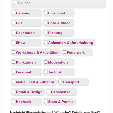
luxuriös
Catering
Livemusik
DJs
Foto & Video
Dekoration
Planung
Show
Animation & Unterhaltung
Workshops & Aktivitäten
Feuerwerk
Karikaturen
Moderation
Personal
Technik
Möbel, Zelt & Zubehör
Transport
Druck & Design
Geschenke
Hochzeit
Stars & Promis
Nachricht (Besonderheiten? Wünsche? Details zum Fest?