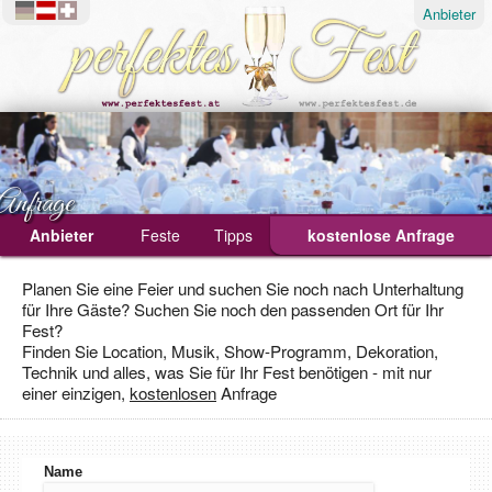
Anbieter
Anfrage
Anbieter
Feste
Tipps
kostenlose Anfrage
Ablauf
Planen Sie eine Feier und suchen Sie noch nach Unterhaltung
für Ihre Gäste? Suchen Sie noch den passenden Ort für Ihr
Geburtstagsfeier
Fest?
Hochzeit
Finden Sie Location, Musik, Show-Programm, Dekoration,
Technik und alles, was Sie für Ihr Fest benötigen - mit nur
Weihnachtsfeier
einer einzigen,
kostenlosen
Anfrage
Name