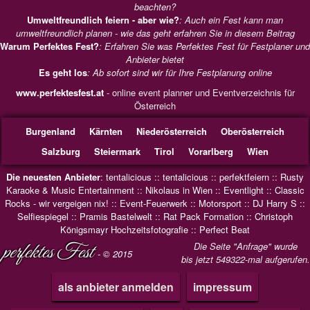
beachten?
Umweltfreundlich feiern - aber wie?
: Auch ein Fest kann man
umweltfreundlich planen - wie das geht erfahren Sie in diesem Beitrag
Warum Perfektes Fest?
: Erfahren Sie was Perfektes Fest für Festplaner und
Anbieter bietet
Es geht los
: Ab sofort sind wir für Ihre Festplanung online
www.perfektesfest.at
- online event planner und Eventverzeichnis für
Österreich
Burgenland
Kärnten
Niederösterreich
Oberösterreich
Salzburg
Steiermark
Tirol
Vorarlberg
Wien
Die neuesten Anbieter
:
tentalicious
::
tentalicious
::
perfektfeiern
::
Rusty
Karaoke & Music Entertainment
::
Nikolaus in Wien
::
Eventlight
::
Classic
Rocks - wir vergeigen nix!
::
Event-Feuerwerk
::
Motorsport
::
DJ Harry S
::
Selfiespiegel
::
Pramis Bastelwelt
::
Rat Pack Formation
::
Christoph
Königsmayr Hochzeitsfotografie
::
Perfect Beat
perfektes Fest
Die Seite "Anfrage" wurde
- © 2015
bis jetzt 549322-mal aufgerufen.
als anbieter anmelden
impressum