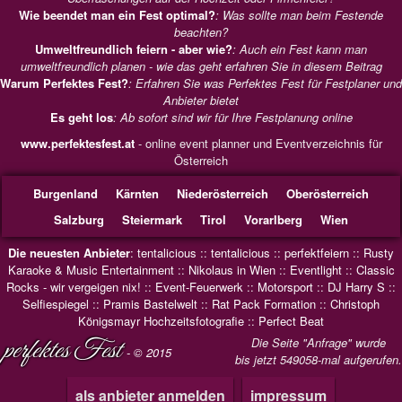
Wie beendet man ein Fest optimal?
: Was sollte man beim Festende
beachten?
Umweltfreundlich feiern - aber wie?
: Auch ein Fest kann man
umweltfreundlich planen - wie das geht erfahren Sie in diesem Beitrag
Warum Perfektes Fest?
: Erfahren Sie was Perfektes Fest für Festplaner und
Anbieter bietet
Es geht los
: Ab sofort sind wir für Ihre Festplanung online
www.perfektesfest.at
- online event planner und Eventverzeichnis für
Österreich
Burgenland
Kärnten
Niederösterreich
Oberösterreich
Salzburg
Steiermark
Tirol
Vorarlberg
Wien
Die neuesten Anbieter
:
tentalicious
::
tentalicious
::
perfektfeiern
::
Rusty
Karaoke & Music Entertainment
::
Nikolaus in Wien
::
Eventlight
::
Classic
Rocks - wir vergeigen nix!
::
Event-Feuerwerk
::
Motorsport
::
DJ Harry S
::
Selfiespiegel
::
Pramis Bastelwelt
::
Rat Pack Formation
::
Christoph
Königsmayr Hochzeitsfotografie
::
Perfect Beat
perfektes Fest
Die Seite "Anfrage" wurde
- © 2015
bis jetzt 549058-mal aufgerufen.
als anbieter anmelden
impressum