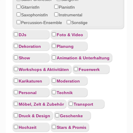
GitarristIn
PianistIn
SaxophonistIn
Instrumental
Percussion-Ensemble
Sonstige
DJs
Foto & Video
Dekoration
Planung
Show
Animation & Unterhaltung
Workshops & Aktivitäten
Feuerwerk
Karikaturen
Moderation
Personal
Technik
Möbel, Zelt & Zubehör
Transport
Druck & Design
Geschenke
Hochzeit
Stars & Promis