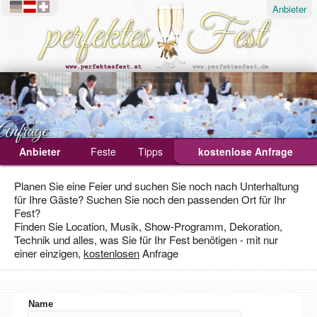
Anbieter
Anfrage
Anbieter
Feste
Tipps
kostenlose Anfrage
Ablauf
Planen Sie eine Feier und suchen Sie noch nach Unterhaltung
für Ihre Gäste? Suchen Sie noch den passenden Ort für Ihr
Geburtstagsfeier
Fest?
Hochzeit
Finden Sie Location, Musik, Show-Programm, Dekoration,
Technik und alles, was Sie für Ihr Fest benötigen - mit nur
Weihnachtsfeier
einer einzigen,
kostenlosen
Anfrage
Name