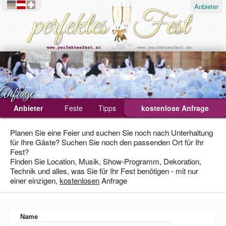
Anbieter
Anfrage
Anbieter
Feste
Tipps
kostenlose Anfrage
Ablauf
Planen Sie eine Feier und suchen Sie noch nach Unterhaltung
für Ihre Gäste? Suchen Sie noch den passenden Ort für Ihr
Geburtstagsfeier
Fest?
Hochzeit
Finden Sie Location, Musik, Show-Programm, Dekoration,
Technik und alles, was Sie für Ihr Fest benötigen - mit nur
Weihnachtsfeier
einer einzigen,
kostenlosen
Anfrage
Name