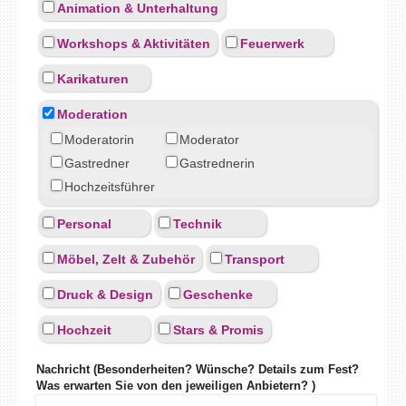
Animation & Unterhaltung
Workshops & Aktivitäten
Feuerwerk
Karikaturen
Moderation
Moderatorin
Moderator
Gastredner
Gastrednerin
Hochzeitsführer
Personal
Technik
Möbel, Zelt & Zubehör
Transport
Druck & Design
Geschenke
Hochzeit
Stars & Promis
Nachricht (Besonderheiten? Wünsche? Details zum Fest?
Was erwarten Sie von den jeweiligen Anbietern? )