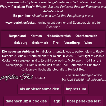
umweltfreundlich planen - wie das geht erfahren Sie in diesem Beitrag
Warum Perfektes Fest?
: Erfahren Sie was Perfektes Fest für Festplaner und
Anbieter bietet
Es geht los
: Ab sofort sind wir für Ihre Festplanung online
www.perfektesfest.at
- online event planner und Eventverzeichnis für
Österreich
Burgenland
Kärnten
Niederösterreich
Oberösterreich
Salzburg
Steiermark
Tirol
Vorarlberg
Wien
Die neuesten Anbieter
:
tentalicious
::
tentalicious
::
perfektfeiern
::
Rusty
Karaoke & Music Entertainment
::
Nikolaus in Wien
::
Eventlight
::
Classic
Rocks - wir vergeigen nix!
::
Event-Feuerwerk
::
Motorsport
::
DJ Harry S
::
Selfiespiegel
::
Pramis Bastelwelt
::
Rat Pack Formation
::
Christoph
Königsmayr Hochzeitsfotografie
::
Perfect Beat
perfektes Fest
Die Seite "Anfrage" wurde
- © 2015
bis jetzt 548955-mal aufgerufen.
als anbieter anmelden
impressum
datenschutz & cookies
agb
über perfektes fest