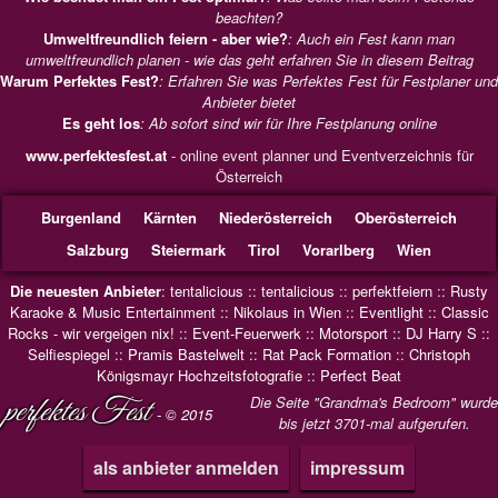
beachten?
Umweltfreundlich feiern - aber wie?
: Auch ein Fest kann man
umweltfreundlich planen - wie das geht erfahren Sie in diesem Beitrag
Warum Perfektes Fest?
: Erfahren Sie was Perfektes Fest für Festplaner und
Anbieter bietet
Es geht los
: Ab sofort sind wir für Ihre Festplanung online
www.perfektesfest.at
- online event planner und Eventverzeichnis für
Österreich
Burgenland
Kärnten
Niederösterreich
Oberösterreich
Salzburg
Steiermark
Tirol
Vorarlberg
Wien
Die neuesten Anbieter
:
tentalicious
::
tentalicious
::
perfektfeiern
::
Rusty
Karaoke & Music Entertainment
::
Nikolaus in Wien
::
Eventlight
::
Classic
Rocks - wir vergeigen nix!
::
Event-Feuerwerk
::
Motorsport
::
DJ Harry S
::
Selfiespiegel
::
Pramis Bastelwelt
::
Rat Pack Formation
::
Christoph
Königsmayr Hochzeitsfotografie
::
Perfect Beat
perfektes Fest
Die Seite "Grandma's Bedroom" wurde
- © 2015
bis jetzt 3701-mal aufgerufen.
als anbieter anmelden
impressum