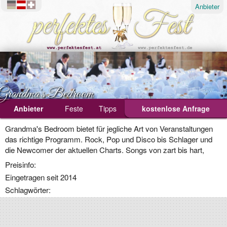
Anbieter
Grandma's Bedroom
Anbieter
Feste
Tipps
kostenlose Anfrage
Ablauf
Grandma's Bedroom bietet für jegliche Art von Veranstaltungen
das richtige Programm. Rock, Pop und Disco bis Schlager und
Geburtstagsfeier
die Newcomer der aktuellen Charts. Songs von zart bis hart,
Hochzeit
Preisinfo:
Eingetragen seit 2014
Weihnachtsfeier
Schlagwörter: