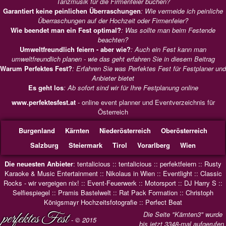
Tanzmusik für die Firmenfeier buchen?
Garantiert keine peinlichen Überraschungen
: Wie vermeide ich peinliche
Überraschungen auf der Hochzeit oder Firmenfeier?
Wie beendet man ein Fest optimal?
: Was sollte man beim Festende
beachten?
Umweltfreundlich feiern - aber wie?
: Auch ein Fest kann man
umweltfreundlich planen - wie das geht erfahren Sie in diesem Beitrag
Warum Perfektes Fest?
: Erfahren Sie was Perfektes Fest für Festplaner und
Anbieter bietet
Es geht los
: Ab sofort sind wir für Ihre Festplanung online
www.perfektesfest.at
- online event planner und Eventverzeichnis für
Österreich
Burgenland
Kärnten
Niederösterreich
Oberösterreich
Salzburg
Steiermark
Tirol
Vorarlberg
Wien
Die neuesten Anbieter
:
tentalicious
::
tentalicious
::
perfektfeiern
::
Rusty
Karaoke & Music Entertainment
::
Nikolaus in Wien
::
Eventlight
::
Classic
Rocks - wir vergeigen nix!
::
Event-Feuerwerk
::
Motorsport
::
DJ Harry S
::
Selfiespiegel
::
Pramis Bastelwelt
::
Rat Pack Formation
::
Christoph
Königsmayr Hochzeitsfotografie
::
Perfect Beat
perfektes Fest
Die Seite "Kärnten3" wurde
- © 2015
bis jetzt 3348-mal aufgerufen.