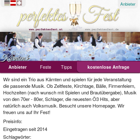
Anbieter
Kärnten3
Anbieter
Feste
Tipps
kostenlose Anfrage
Ablauf
Wir sind ein Trio aus Kärnten und spielen für jede Veranstaltung
die passende Musik. Ob Zeltfeste, Kirchtage, Bälle, Firmenfeiern,
Geburtstagsfeier
Hochzeiten (nach wunsch mit Spielen und Brautübergabe), Musik
von den 70er - 80er, Schlager, die neuesten Ö3 Hits, aber
Hochzeit
natürlich auch Volksmusik. Besucht unsere Homepage. Wir
Weihnachtsfeier
freuen uns auf Ihr Fest!
Preisinfo:
Eingetragen seit 2014
Schlagwörter: