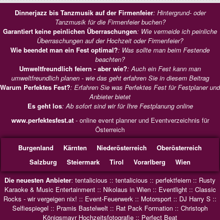
Dinnerjazz bis Tanzmusik auf der Firmenfeier
: Hintergrund- oder
Tanzmusik für die Firmenfeier buchen?
Garantiert keine peinlichen Überraschungen
: Wie vermeide ich peinliche
Überraschungen auf der Hochzeit oder Firmenfeier?
Wie beendet man ein Fest optimal?
: Was sollte man beim Festende
beachten?
Umweltfreundlich feiern - aber wie?
: Auch ein Fest kann man
umweltfreundlich planen - wie das geht erfahren Sie in diesem Beitrag
Warum Perfektes Fest?
: Erfahren Sie was Perfektes Fest für Festplaner und
Anbieter bietet
Es geht los
: Ab sofort sind wir für Ihre Festplanung online
www.perfektesfest.at
- online event planner und Eventverzeichnis für
Österreich
Burgenland
Kärnten
Niederösterreich
Oberösterreich
Salzburg
Steiermark
Tirol
Vorarlberg
Wien
Die neuesten Anbieter
:
tentalicious
::
tentalicious
::
perfektfeiern
::
Rusty
Karaoke & Music Entertainment
::
Nikolaus in Wien
::
Eventlight
::
Classic
Rocks - wir vergeigen nix!
::
Event-Feuerwerk
::
Motorsport
::
DJ Harry S
::
Selfiespiegel
::
Pramis Bastelwelt
::
Rat Pack Formation
::
Christoph
Königsmayr Hochzeitsfotografie
::
Perfect Beat