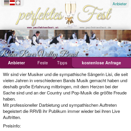
Anbieter
Rhine River Valley Band
Anbieter
Feste
Tipps
kostenlose Anfrage
Ablauf
Wir sind vier Musiker und die sympathische Sängerin Lisi, die seit
vielen Jahren in verschiedenen Bands Musik gemacht haben und
Geburtstagsfeier
deshalb große Erfahrung mitbringen, mit dem Herzen bei der
Sache sind und an der Country und Pop-Musik die größte Freude
Hochzeit
haben.
Weihnachtsfeier
Mit professioneller Darbietung und sympathischen Auftreten
begeistert die RRVB ihr Publikum immer wieder bei ihren Live
Auftritten.
Preisinfo: